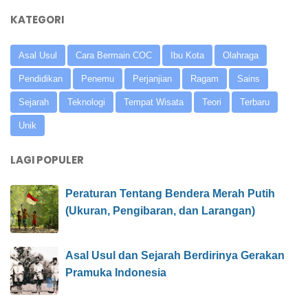
KATEGORI
Asal Usul
Cara Bermain COC
Ibu Kota
Olahraga
Pendidikan
Penemu
Perjanjian
Ragam
Sains
Sejarah
Teknologi
Tempat Wisata
Teori
Terbaru
Unik
LAGI POPULER
Peraturan Tentang Bendera Merah Putih
(Ukuran, Pengibaran, dan Larangan)
Asal Usul dan Sejarah Berdirinya Gerakan
Pramuka Indonesia