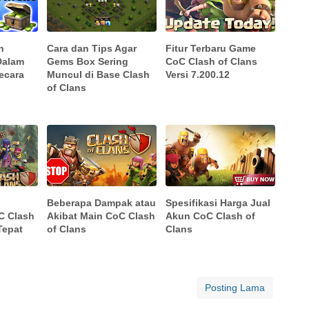
h
Cara dan Tips Agar
Fitur Terbaru Game
Dalam
Gems Box Sering
CoC Clash of Clans
ecara
Muncul di Base Clash
Versi 7.200.12
of Clans
Beberapa Dampak atau
Spesifikasi Harga Jual
C Clash
Akibat Main CoC Clash
Akun CoC Clash of
Tepat
of Clans
Clans
Posting Lama