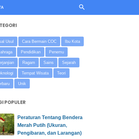
TA
TEGORI
sal Usul
Cara Bermain COC
Ibu Kota
lahraga
Pendidikan
Penemu
rjanjian
Ragam
Sains
Sejarah
eknologi
Tempat Wisata
Teori
erbaru
Unik
GI POPULER
Peraturan Tentang Bendera
Merah Putih (Ukuran,
Pengibaran, dan Larangan)