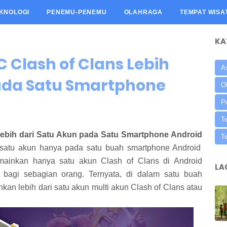
KNOLOGI
PENEMU-PENEMU
OLAHRAGA
TEMPAT WISA
KA
 Clash of Clans Lebih
A
ada Satu Smartphone
O
Pe
T
ebih dari Satu Akun pada Satu Smartphone Android
T
i satu akun hanya pada satu buah smartphone Android
ainkan hanya satu akun Clash of Clans di Android
LA
bagi sebagian orang. Ternyata, di dalam satu buah
an lebih dari satu akun multi akun Clash of Clans atau