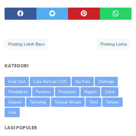
Posting Lebih Baru
Posting Lama
KATEGORI
Asal Usul
Cara Bermain COC
Ibu Kota
Olahraga
Pendidikan
Penemu
Perjanjian
Ragam
Sains
Sejarah
Teknologi
Tempat Wisata
Teori
Terbaru
Unik
LAGI POPULER