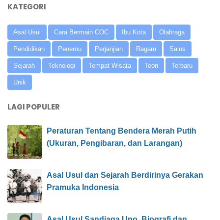
KATEGORI
Asal Usul
Cara Bermain COC
Ibu Kota
Olahraga
Pendidikan
Penemu
Perjanjian
Ragam
Sains
Sejarah
Teknologi
Tempat Wisata
Teori
Terbaru
Unik
LAGI POPULER
Peraturan Tentang Bendera Merah Putih
(Ukuran, Pengibaran, dan Larangan)
Asal Usul dan Sejarah Berdirinya Gerakan
Pramuka Indonesia
Asal Usul Sandiaga Uno, Biografi dan