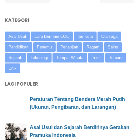
KATEGORI
Asal Usul
Cara Bermain COC
Ibu Kota
Olahraga
Pendidikan
Penemu
Perjanjian
Ragam
Sains
Sejarah
Teknologi
Tempat Wisata
Teori
Terbaru
Unik
LAGI POPULER
Peraturan Tentang Bendera Merah Putih
(Ukuran, Pengibaran, dan Larangan)
Asal Usul dan Sejarah Berdirinya Gerakan
Pramuka Indonesia